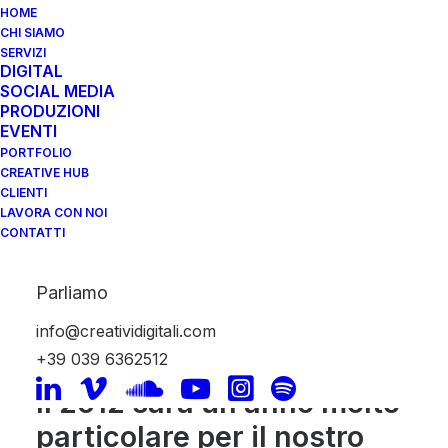
HOME
CHI SIAMO
SERVIZI
PUBBLICITÀ SU
DIGITAL
SOCIAL MEDIA
FACEBOOK: UN
PRODUZIONI
EVENTI
OTTIMO STRUMENTO
PORTFOLIO
PER ACQUISIRE
CREATIVE HUB
CLIENTI
CLIENTI.
LAVORA CON NOI
CONTATTI
9 Gennaio 2012
|
In
News
,
Tips
|
By
Daniele Giudici
Parliamo
info@creatividigitali.com
+39 039 6362512
Il 2012 sarà un anno molto
particolare per il nostro