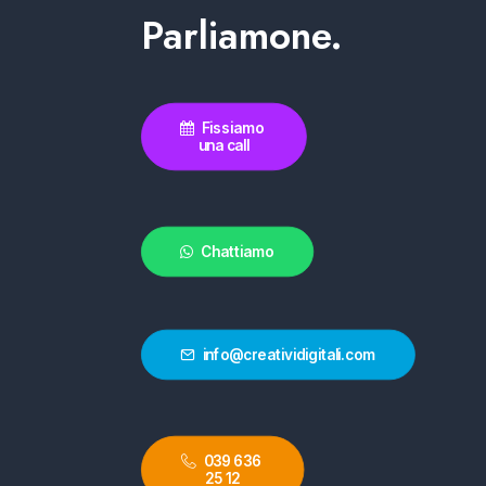
Parliamone.
Fissiamo 
una call
Chattiamo
info@creatividigitali.com
039 636 
25 12