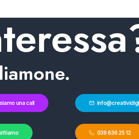
nteressa
b
,
Evento
,
Social Media
,
Shooting Fotografico
,
Produzione Video
,
Branding
,
Illustraz
Evento
,
Social Media
,
Shooting Fotografico
,
Produzione Video
,
Branding
liamone.
siamo una call
info@creatividig
attiamo
039 636 25 12