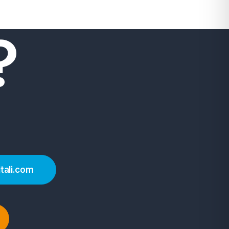
?
ioni
itali.com