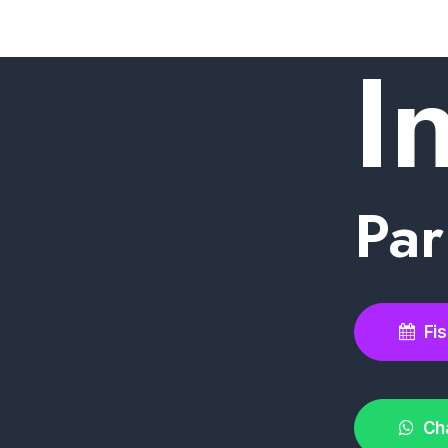
I
We
Par
Fis
Ch