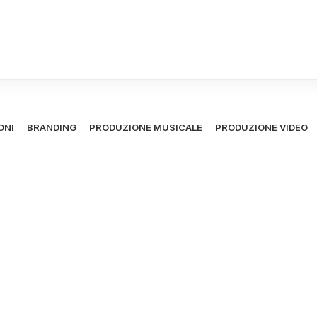
Portfolio
ONI
BRANDING
PRODUZIONE MUSICALE
PRODUZIONE VIDEO
Evento
,
Social Media
,
Shooting Fotografico
,
Produzione Video
,
Produzione Musical