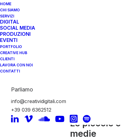
HOME
CHI SIAMO
SERVIZI
TURISMO DIGITALE:
DIGITAL
SOCIAL MEDIA
DA OGGI CONVIENE
PRODUZIONI
EVENTI
GRAZIE AL NUOVO
PORTFOLIO
“ART BONUS”
CREATIVE HUB
CLIENTI
DEDICATO ALLE PMI.
LAVORA CON NOI
CONTATTI
2 Aprile 2015
|
In
News
,
PMI
,
Tips
|
By
Creativi Digitali
Parliamo
info@creatividigitali.com
+39 039 6362512
Le piccole e
medie