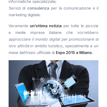
informatiche specializzate;
Servizi di
consulenza
per la comunicazione e il
marketing digitale.
Veramente
un’ottima notizia
per tutte le piccole
e medie imprese italiane che vorrebbero
approcciare il mondo digital per promozionare la
loro attività
in ambito turistico, specialmente a un
mese dall’inizio ufficiale di
Expo 2015 a Milano.