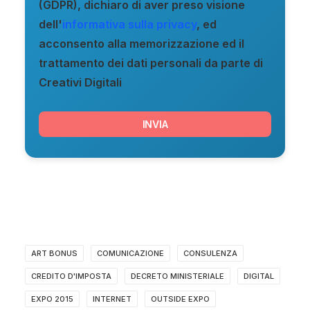
(GDPR), dichiaro di aver preso visione
dell'
informativa sulla privacy
, ed
acconsento alla memorizzazione ed il
trattamento dei dati personali da parte di
Creativi Digitali
ART BONUS
COMUNICAZIONE
CONSULENZA
CREDITO D'IMPOSTA
DECRETO MINISTERIALE
DIGITAL
EXPO 2015
INTERNET
OUTSIDE EXPO