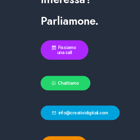
Parliamone.
Fissiamo 
una call
Chattiamo
info@creatividigitali.com