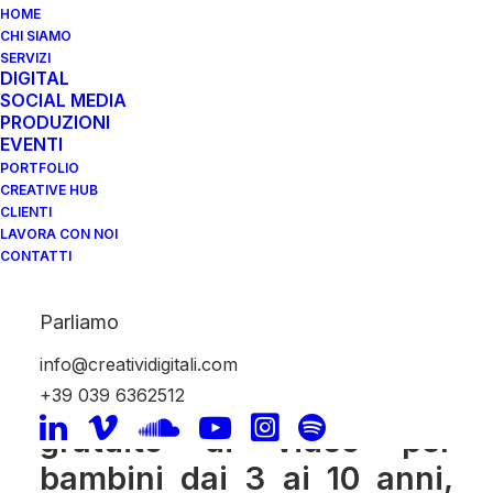
HOME
CHI SIAMO
SERVIZI
YOUTUBE KIDS
DIGITAL
SOCIAL MEDIA
SBARCA IN ITALIA
PRODUZIONI
EVENTI
CON VIDEO PER
PORTFOLIO
BAMBINI, SHOW E
CREATIVE HUB
CLIENTI
CARTONI ANIMATI
LAVORA CON NOI
CONTATTI
13 Settembre 2018
|
In
News
|
By
Marzia Facchinello
Parliamo
info@creatividigitali.com
+39 039 6362512
YouTube Kids: un canale
gratuito di video per
bambini dai 3 ai 10 anni,