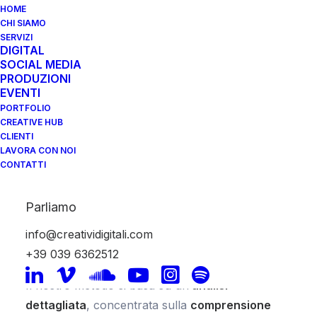
HOME
CHI SIAMO
Nel contesto sempre più digitalizzato in cui ci
SERVIZI
DIGITAL
troviamo,
l’approfondimento dell’impronta
SOCIAL MEDIA
digitale di un’azienda e la successiva
PRODUZIONI
EVENTI
formulazione di una strategia digitale
PORTFOLIO
rappresentano le tappe fondamentali e decisive
CREATIVE HUB
quando decidiamo di rivedere il nostro approccio
CLIENTI
LAVORA CON NOI
comunicativo.
CONTATTI
Analisi approfondita per
Parliamo
una comprensione
info@creatividigitali.com
completa del contesto
+39 039 6362512
Il nostro metodo si basa su un’
analisi
dettagliata
, concentrata sulla
comprensione